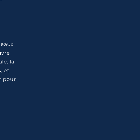
veaux
uvre
le, la
, et
r pour