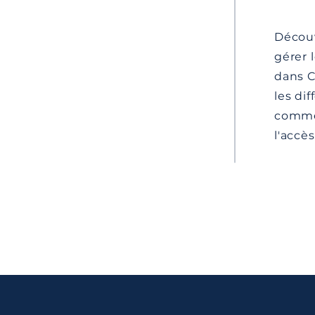
Décou
gérer 
dans C
les di
commen
l'accès