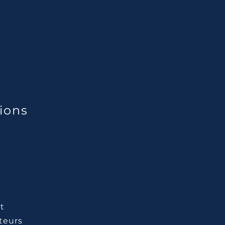
ions
t
ateurs