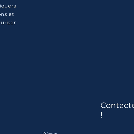
liquera
ons et
uriser
Contact
!
Prénom