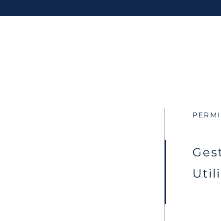
PERMI
Ges
Util