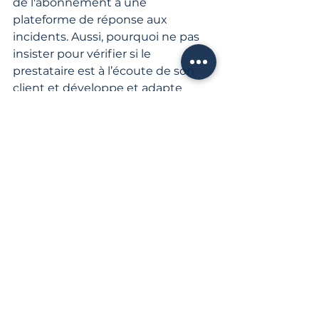
de l'abonnement à une 
plateforme de réponse aux 
incidents. Aussi, pourquoi ne pas 
insister pour vérifier si le 
prestataire est à l’écoute de son 
client et développe et adapte 
rapidement des fonctionnalités 
pour vous offrir une flexibilité 
maximale. Le contexte et les 
incidents évoluent rapidement, les 
plateformes doivent en faire tout 
autant.
7. Rapport
Pourquoi?
Pour garder une trace de 
tout...vraiment tout!  
Pour recueillir des preuves. 